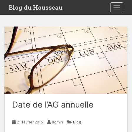
S
Blog du Housseau
TOGGLE
k
i
p
t
o
m
a
i
n
c
o
n
t
e
Date de l’AG annuelle
n
t
21 février 2015
admin
Blog