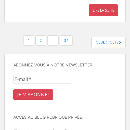
LIRE LA SUITE
Pagination
1
2
…
34
OLDER POSTS
des
publications
ABONNEZ-VOUS À NOTRE NEWSLETTER
ACCÈS AU BLOG RUBRIQUE PRIVÉE