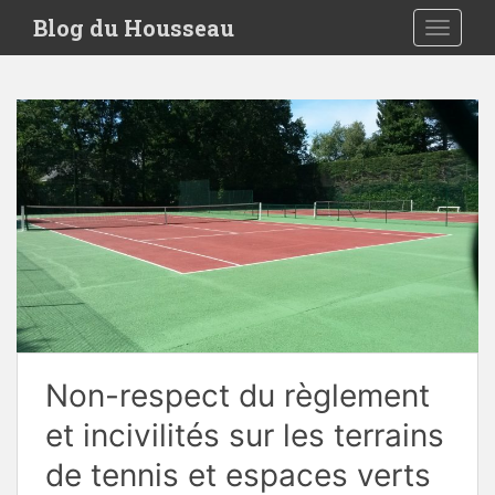
S
Blog du Housseau
TOGGLE
k
i
p
t
o
m
a
i
n
c
o
n
t
e
Non-respect du règlement
n
t
et incivilités sur les terrains
de tennis et espaces verts