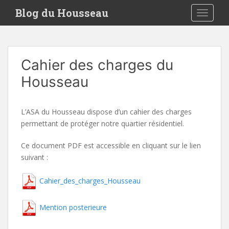
S
Blog du Housseau
TOGGLE
k
i
p
t
Cahier des charges du
o
m
Housseau
a
i
n
L’ASA du Housseau dispose d’un cahier des charges
c
permettant de protéger notre quartier résidentiel.
o
Ce document PDF est accessible en cliquant sur le lien
n
suivant :
t
e
Cahier_des_charges_Housseau
n
t
Mention posterieure