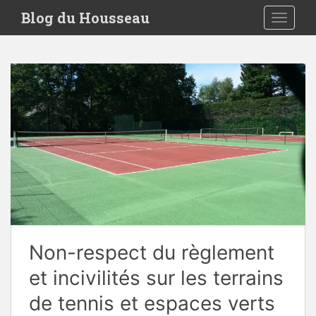
S
Blog du Housseau
TOGGLE
k
i
p
t
o
m
a
i
n
c
o
n
t
e
Non-respect du règlement
n
t
et incivilités sur les terrains
de tennis et espaces verts