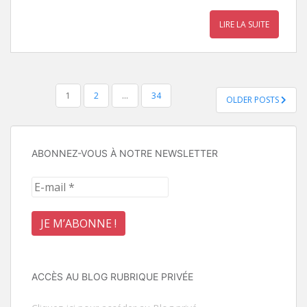
LIRE LA SUITE
Pagination
1
2
…
34
OLDER POSTS
des
publications
ABONNEZ-VOUS À NOTRE NEWSLETTER
ACCÈS AU BLOG RUBRIQUE PRIVÉE