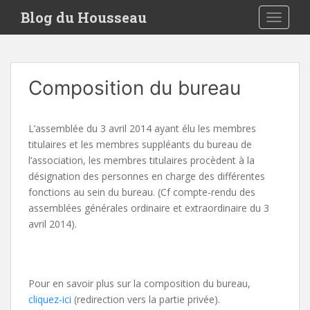
S
Blog du Housseau
TOGGLE
k
i
p
t
Composition du bureau
o
m
a
L’assemblée du 3 avril 2014 ayant élu les membres
i
titulaires et les membres suppléants du bureau de
n
l’association, les membres titulaires procèdent à la
c
désignation des personnes en charge des différentes
o
fonctions au sein du bureau. (Cf compte-rendu des
n
assemblées générales ordinaire et extraordinaire du 3
t
avril 2014).
e
n
t
Pour en savoir plus sur la composition du bureau,
cliquez-ici
(redirection vers la partie privée).