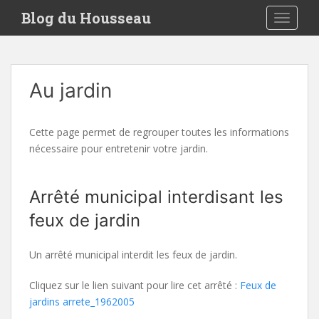
S
Blog du Housseau
TOGGLE
k
i
p
t
Au jardin
o
m
a
Cette page permet de regrouper toutes les informations
i
nécessaire pour entretenir votre jardin.
n
c
o
Arrêté municipal interdisant les
n
feux de jardin
t
e
n
Un arrêté municipal interdit les feux de jardin.
t
Cliquez sur le lien suivant pour lire cet arrêté :
Feux de
jardins arrete_1962005