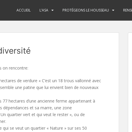
ACCUEIL
L’ASA
PROTÉGEONS LE HOUSSEAU
RENS
iversité
s on rencontre:
7 hectares de verdure « C’est un 18 trous vallonné avec
nsemble une patine que lui envient bien de nouveaux
es 77 hectares d’une ancienne ferme appartenant à
es dépendances et sa marre, une zone
Un quartier vert et qui veut le rester », ou de
ner.
qui se veut un quartier « Nature » sur ses 50