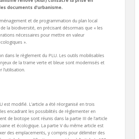
banisme rénové (Alur) consacre la prise en
 les documents d’urbanisme.
s d’aménagement et de programmation du plan local
e la biodiversité, en précisant désormais que « les
pérations nécessaires pour mettre en valeur
cologiques ».
on dans le règlement du PLU. Les outils mobilisables
 enjeux de la trame verte et bleue sont modernisés et
l’utilisation.
U est modifié. L’article a été réorganisé en trois
icles encadrant les possibilités de règlementer en
nt de biotope sont réunis dans la partie III de l’article
urbaine et écologique. La partie V du même article est
 fixer des emplacements, y compris pour délimiter des