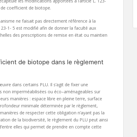
capitule les modifications apportées à l’article L. 123-
 de coefficient de biotope.
rbanisme ne faisait pas directement référence à la
.123-1- 5 est modifié afin de donner la faculté aux
chelles des prescriptions de remise en état ou maintien
fficient de biotope dans le règlement
uvre dans certains PLU. Il s’agit de fixer une
ces non imperméabilisées ou éco–aménageables sur
sieurs manières : espace libre en pleine terre, surface
e profondeur minimale déterminée par le règlement,
 manières de respecter cette obligation n’ayant pas la
ation de la biodiversité, le règlement du PLU peut ainsi
 d’entre elles qui permet de prendre en compte cette