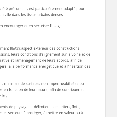
e a été précurseur, est particulièrement adapté pour
 en ville dans les tissus urbains denses
r en encourager et en sécuriser l’usage.
ernant l&#39;aspect extérieur des constructions
ions, leurs conditions d’alignement sur la voirie et de
arative et l’aménagement de leurs abords, afin de
agère, à la performance énergétique et à l’insertion des
art minimale de surfaces non imperméabilisées ou
en fonction de leur nature, afin de contribuer au
lle ;
éments de paysage et délimiter les quartiers, îlots,
 et secteurs à protéger, à mettre en valeur ou à