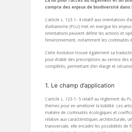
La loi pour l’accès au logement et un ur
compte des enjeux de biodiversité dans
L’article L. 123-1- 4 relatif aux orientation
d’urbanisme (PLU) met en exergue les enjeux d
orientations peuvent définir les actions et o
l’environnement, notamment les continuités é
Cette évolution trouve également sa traducti
pour établir des prescriptions au service des
complétés, permettant d’en élargir et sécuriser 
1. Le champ d’application
L’article L. 123-1- 5 relatif au règlement du PL
thèmes pour en améliorer la lisibilité. Les art
matière de continuités écologiques et coefficie
relative aux caractéristiques architecturale, 
transversale, elle encadre les possibilités de