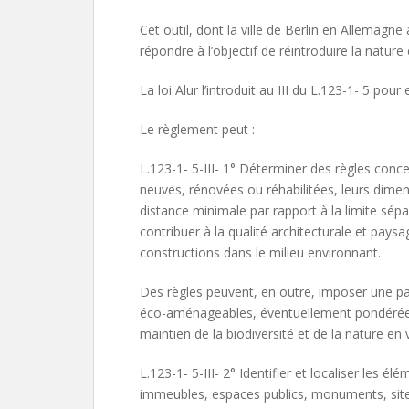
Cet outil, dont la ville de Berlin en Allemagn
répondre à l’objectif de réintroduire la nature
La loi Alur l’introduit au III du L.123-1- 5 pou
Le règlement peut :
L.123-1- 5-III- 1° Déterminer des règles conc
neuves, rénovées ou réhabilitées, leurs dimens
distance minimale par rapport à la limite sép
contribuer à la qualité architecturale et pays
constructions dans le milieu environnant.
Des règles peuvent, en outre, imposer une p
éco-aménageables, éventuellement pondérées 
maintien de la biodiversité et de la nature en vi
L.123-1- 5-III- 2° Identifier et localiser les él
immeubles, espaces publics, monuments, sites