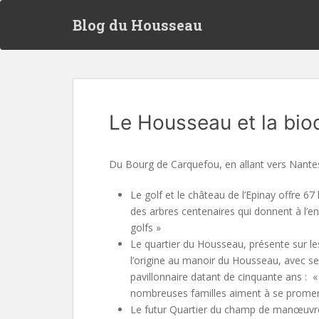
S
Blog du Housseau
k
i
p
t
o
m
Le Housseau et la biod
a
i
n
Du Bourg de Carquefou, en allant vers Nante
c
o
Le golf et le château de l’Epinay offre 6
n
des arbres centenaires qui donnent à l’e
t
golfs »
e
Le quartier du Housseau, présente sur l
n
l’origine au manoir du Housseau, avec s
t
pavillonnaire datant de cinquante ans : « 
nombreuses familles aiment à se prome
Le futur Quartier du champ de manœuvre 