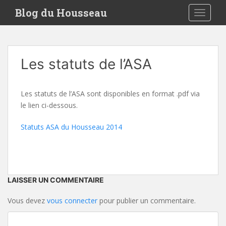
S
Blog du Housseau
TOGGLE
k
i
p
t
Les statuts de l’ASA
o
m
a
Les statuts de l’ASA sont disponibles en format .pdf via
i
le lien ci-dessous.
n
c
Statuts ASA du Housseau 2014
o
n
t
e
n
LAISSER UN COMMENTAIRE
t
Vous devez
vous connecter
pour publier un commentaire.