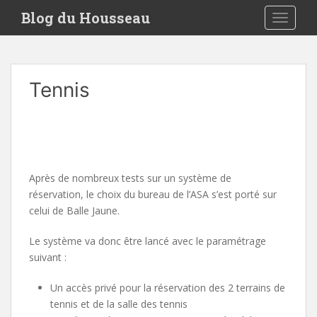
S
Blog du Housseau
TOGGLE
k
i
p
t
Tennis
o
m
a
i
n
c
Après de nombreux tests sur un système de
o
réservation, le choix du bureau de l’ASA s’est porté sur
n
celui de Balle Jaune.
t
e
Le système va donc être lancé avec le paramétrage
n
suivant :
t
Un accès privé pour la réservation des 2 terrains de
tennis et de la salle des tennis