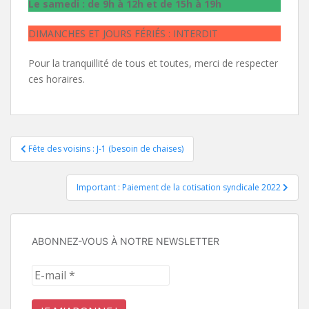
Le samedi : de 9h à 12h et de 15h à 19h
DIMANCHES ET JOURS FÉRIÉS : INTERDIT
Pour la tranquillité de tous et toutes, merci de respecter
ces horaires.
Navigation
Fête des voisins : J-1 (besoin de chaises)
de
Important : Paiement de la cotisation syndicale 2022
l’article
ABONNEZ-VOUS À NOTRE NEWSLETTER