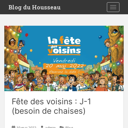
S
Blog du Housseau
TOGGLE
k
i
p
t
o
m
a
i
n
c
o
n
t
e
Fête des voisins : J-1
n
t
(besoin de chaises)
19 mai 2022
admin
Blog