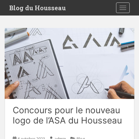
S
Blog du Housseau
TOGGLE
k
i
p
t
o
m
a
i
n
c
o
n
t
e
Concours pour le nouveau
n
t
logo de l’ASA du Housseau
6 octobre 2023
admin
Blog