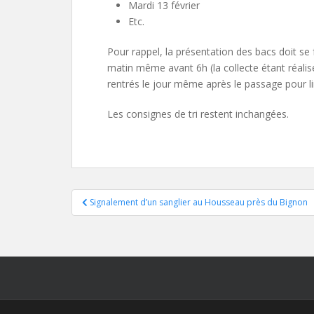
Mardi 13 février
Etc.
Pour rappel, la présentation des bacs doit se fa
matin même avant 6h (la collecte étant réalisé
rentrés le jour même après le passage pour l
Les consignes de tri restent inchangées.
Navigation
Signalement d’un sanglier au Housseau près du Bignon
de
l’article