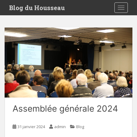
S
Blog du Housseau
TOGGLE
k
i
p
t
o
m
a
i
n
c
o
n
t
e
Assemblée générale 2024
n
t
31 janvier 2024
admin
Blog