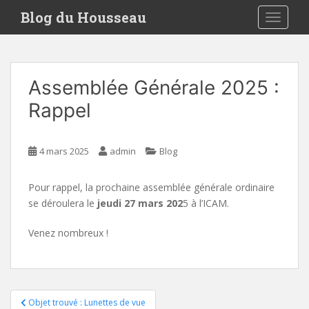
S
Blog du Housseau
TOGGLE
k
i
p
t
Assemblée Générale 2025 :
o
m
Rappel
a
i
n
4 mars 2025
admin
Blog
c
o
Pour rappel, la prochaine assemblée générale ordinaire
n
se déroulera le
jeudi 27 mars 202
5 à l’ICAM.
t
e
Venez nombreux !
n
t
Navigation
Objet trouvé : Lunettes de vue