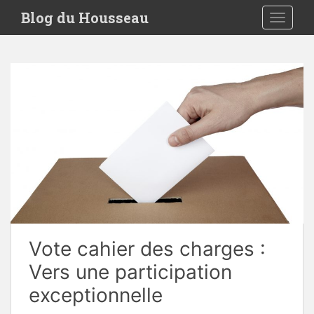
S
Blog du Housseau
TOGGLE
k
i
p
t
o
m
a
i
n
c
o
n
t
e
Vote cahier des charges :
n
t
Vers une participation
exceptionnelle