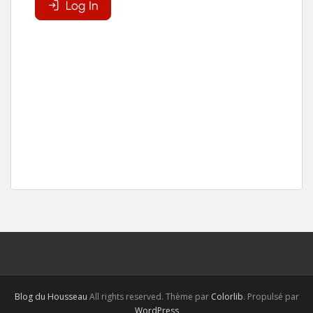
Blog du Housseau
All rights reserved. Thème par
Colorlib
. Propulsé par
WordPress