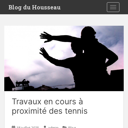
S
Blog du Housseau
TOGGLE
k
i
p
t
o
m
a
i
n
c
o
n
t
e
Travaux en cours à
n
t
proximité des tennis
18 juillet 2025
admin
Blog