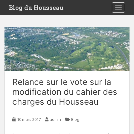
S
Blog du Housseau
TOGGLE
k
i
p
t
o
m
a
i
n
c
o
Relance sur le vote sur la
n
modification du cahier des
t
e
charges du Housseau
n
t
10 mars 2017
admin
Blog