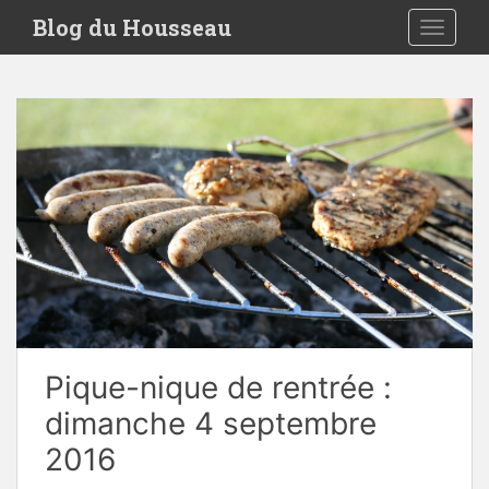
S
Blog du Housseau
TOGGLE
k
i
p
t
o
m
a
i
n
c
o
n
t
e
Pique-nique de rentrée :
n
t
dimanche 4 septembre
2016