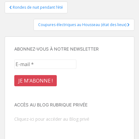
Navigation
Rondes de nuit pendant l’été
de
Coupures électriques au Housseau (état des lieux)
l’article
ABONNEZ-VOUS À NOTRE NEWSLETTER
ACCÈS AU BLOG RUBRIQUE PRIVÉE
Cliquez-ici pour accéder au Blog privé