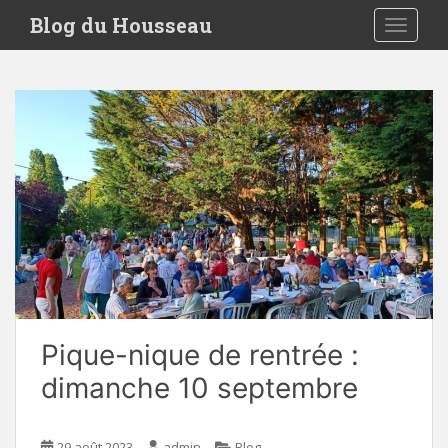
S
Blog du Housseau
TOGGLE
k
i
p
t
o
m
a
i
n
c
o
n
t
e
Pique-nique de rentrée :
n
t
dimanche 10 septembre
29 août 2023
admin
Blog