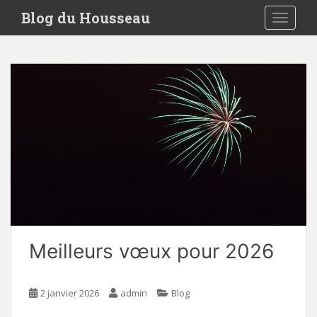
S
Blog du Housseau
TOGGLE
k
i
p
t
o
m
a
i
n
c
o
n
t
e
Meilleurs vœux pour 2026
n
t
2 janvier 2026
admin
Blog