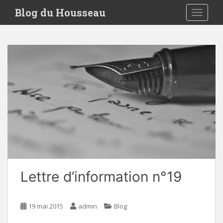
S
Blog du Housseau
TOGGLE
k
i
p
t
o
m
a
i
n
c
o
n
t
e
Lettre d’information n°19
n
t
19 mai 2015
admin
Blog