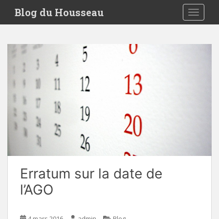
S
Blog du Housseau
TOGGLE
k
i
p
t
o
m
a
i
n
c
o
n
t
e
Erratum sur la date de
n
t
l’AGO
4 mars 2016
admin
Blog