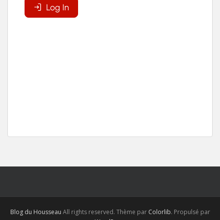
Blog du Housseau
All rights reserved. Thème par
Colorlib
. Propulsé par