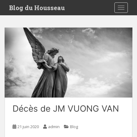
S
Blog du Housseau
TOGGLE
k
i
p
t
o
m
a
i
n
c
o
n
t
e
Décès de JM VUONG VAN
n
t
21 juin 2020
admin
Blog