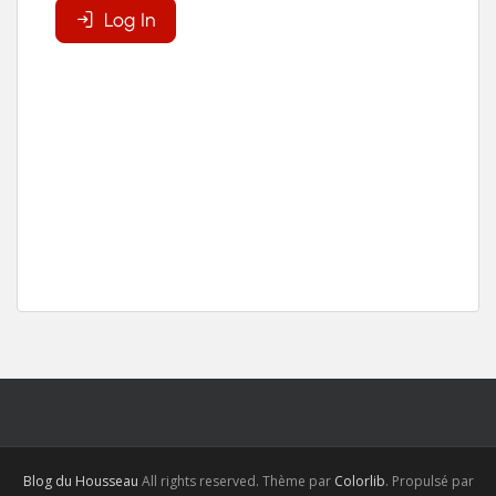
Blog du Housseau
All rights reserved. Thème par
Colorlib
. Propulsé par