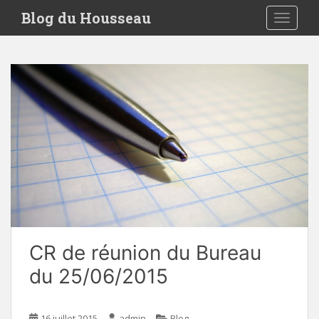
S
Blog du Housseau
TOGGLE
k
i
p
t
o
m
a
i
n
c
o
n
t
e
CR de réunion du Bureau
n
t
du 25/06/2015
16 juillet 2015
admin
Blog