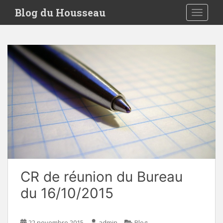
S
Blog du Housseau
TOGGLE
k
i
p
t
o
m
a
i
n
c
o
n
t
e
CR de réunion du Bureau
n
t
du 16/10/2015
22 novembre 2015
admin
Blog