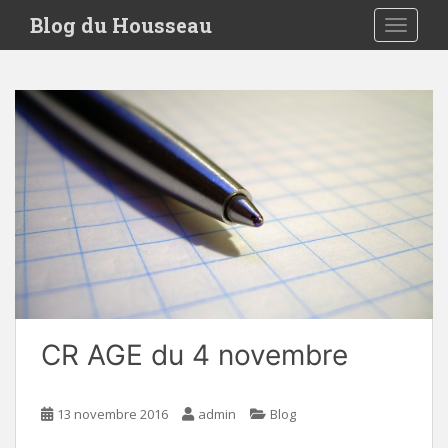
S
Blog du Housseau
TOGGLE
k
i
p
t
o
m
a
i
n
c
o
n
t
e
CR AGE du 4 novembre
n
t
13 novembre 2016
admin
Blog