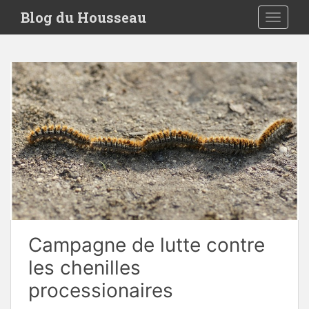
S
Blog du Housseau
TOGGLE
k
i
p
t
o
m
a
i
n
c
o
n
t
e
Campagne de lutte contre
n
t
les chenilles
processionaires