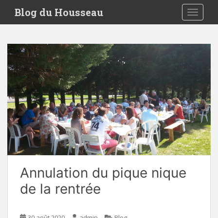
S
Blog du Housseau
TOGGLE
k
i
p
t
o
m
a
i
n
c
o
n
t
e
Annulation du pique nique
n
t
de la rentrée
30 août 2020
admin
Blog