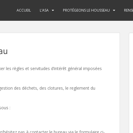
ACCUEIL
L’ASA
PROTÉGEONS LE HOUSSEAU
RENS
au
r les règles et servitudes d’intérêt général imposées
 gestion des déchets, des clotures, le reglement du
sous :
’hésitez pas à contacter le bureau via le formulaire ci-