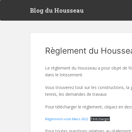
S
Blog du Housseau
k
i
p
t
o
m
Règlement du Housse
a
i
n
Le réglement du Housseau a pour objet de fixe
c
dans le lotissement.
o
n
Vous trouverez tout sur les constructions, la
t
tennis, les demandes de travaux
e
n
Pour télécharger le règlement, cliquez en des
t
Règlement-voté-Mars-2022
Télécharger
Pour toutes questions relatives au règlement n