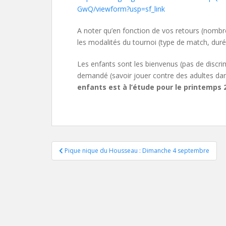
GwQ/viewform?usp=sf_link
A noter qu’en fonction de vos retours (nombr
les modalités du tournoi (type de match, duré
Les enfants sont les bienvenus (pas de discri
demandé (savoir jouer contre des adultes dans
enfants est à l’étude pour le printemps 
Navigation
Pique nique du Housseau : Dimanche 4 septembre
de
l’article