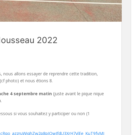
 Housseau 2022
 nous allons essayer de reprendre cette tradition,
cf photo) et nous étions 8.
che 4 septembre matin
(juste avant le pique nique
.
dessous si vous souhaitez y participer ou non (1
LScRqo_azzruWiqhZw2p8pJOwJfd
U3XrH7ylEe_KuT9fyMI