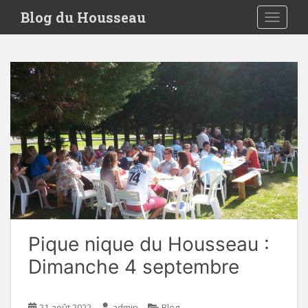
S
Blog du Housseau
TOGGLE
k
i
p
t
o
m
a
i
n
c
o
n
t
e
Pique nique du Housseau :
n
t
Dimanche 4 septembre
21 août 2022
admin
Blog