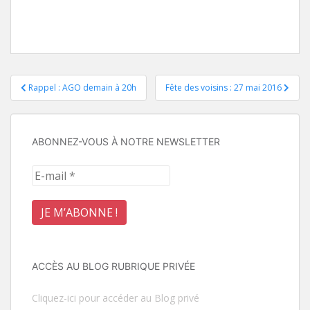
Navigation
Rappel : AGO demain à 20h
Fête des voisins : 27 mai 2016
de
l’article
ABONNEZ-VOUS À NOTRE NEWSLETTER
ACCÈS AU BLOG RUBRIQUE PRIVÉE
Cliquez-ici pour accéder au Blog privé