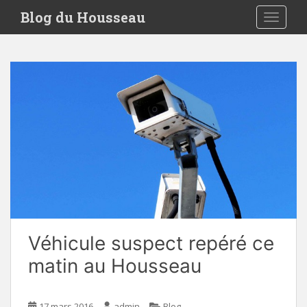
S
Blog du Housseau
TOGGLE
k
i
p
t
o
m
a
i
n
c
o
n
t
e
Véhicule suspect repéré ce
n
t
matin au Housseau
17 mars 2016
admin
Blog