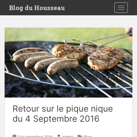
S
Blog du Housseau
TOGGLE
k
i
p
t
o
m
a
i
n
c
o
n
t
e
Retour sur le pique nique
n
t
du 4 Septembre 2016
14 septembre 2016
admin
Blog