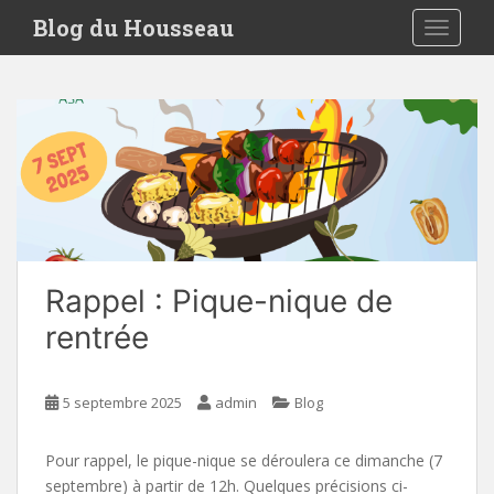
S
Blog du Housseau
TOGGLE
k
i
p
t
o
m
a
i
n
c
o
Rappel : Pique-nique de
n
rentrée
t
e
n
5 septembre 2025
admin
Blog
t
Pour rappel, le pique-nique se déroulera ce dimanche (7
septembre) à partir de 12h. Quelques précisions ci-