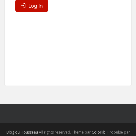
Blog du Housseau
All rights reserved. Thème par
Colorlib
. Propulsé par