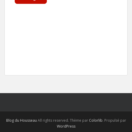
Blog du Housseau
All rights reserved. Thème par
Colorlib
. Propulsé par
WordPress