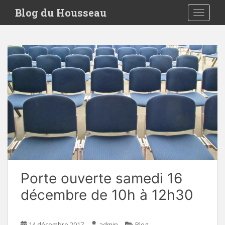
S
Blog du Housseau
TOGGLE
k
i
p
t
o
m
a
i
n
c
o
n
t
e
Porte ouverte samedi 16
n
t
décembre de 10h à 12h30
14 décembre 2017
admin
Blog