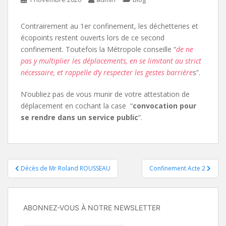
Contrairement au 1er confinement, les déchetteries et
écopoints restent ouverts lors de ce second
confinement. Toutefois la Métropole conseille “
de ne
pas y multiplier les déplacements, en se limitant au strict
nécessaire, et rappelle d’y respecter les gestes barrière
s”.
N’oubliez pas de vous munir de votre attestation de
déplacement en cochant la case “
convocation pour
se rendre dans un service public
“.
Navigation
Décès de Mr Roland ROUSSEAU
Confinement Acte 2
de
l’article
ABONNEZ-VOUS À NOTRE NEWSLETTER