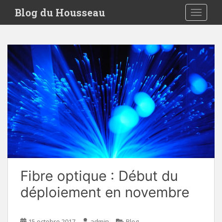
S
Blog du Housseau
TOGGLE
k
i
p
t
o
m
a
i
n
c
o
n
t
e
Fibre optique : Début du
n
t
déploiement en novembre
15 octobre 2017
admin
Blog