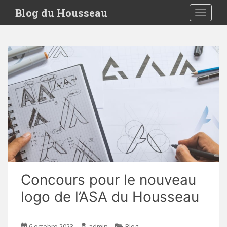
S
Blog du Housseau
TOGGLE
k
i
p
t
o
m
a
i
n
c
o
n
t
e
Concours pour le nouveau
n
t
logo de l’ASA du Housseau
6 octobre 2023
admin
Blog