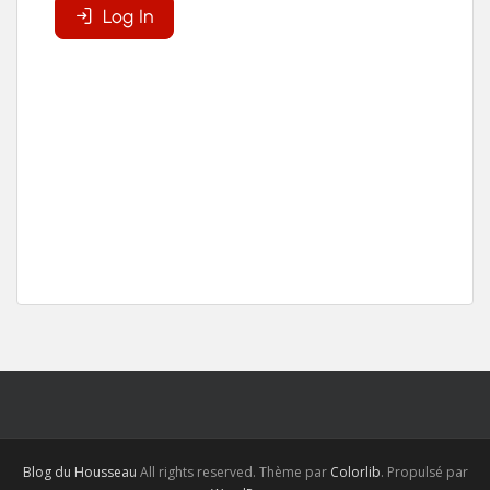
Blog du Housseau
All rights reserved. Thème par
Colorlib
. Propulsé par