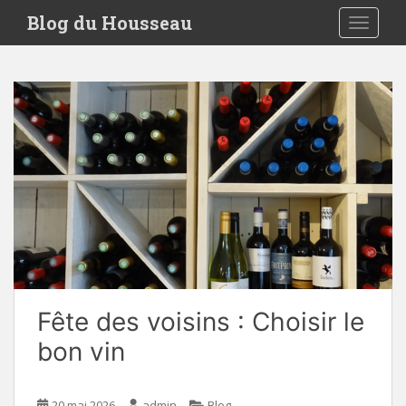
S
Blog du Housseau
TOGGLE
k
i
p
t
o
m
a
i
n
c
o
n
t
e
Fête des voisins : Choisir le
n
t
bon vin
20 mai 2026
admin
Blog